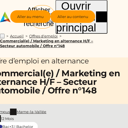
Ouvrir
Afficher
le menu
Groupe
la
Aller au menu
Aller au contenu
Alternance
recherche
principal
Accueil
Offres d'emploi
...
Commercial(e) / Marketing en alternance H/F –
Secteur automobile / Offre n°148
fre d’emploi en alternance
mmercial(e) / Marketing en
ternance H/F – Secteur
tomobile / Offre n°148
mpus
Marne-la-Vallée
12 Mois
Bac+3 | Bachelor