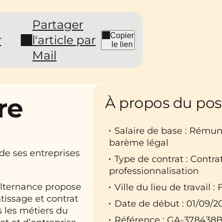
Partager
Copier
r
l'article par
le lien
Mail
re
À propos du pos
Salaire de base : Rému
barème légal
de ses entreprises
Type de contrat : Contr
professionnalisation
Alternance propose
Ville du lieu de travail :
tissage et contrat
Date de début : 01/09/2
 les métiers du
Référence : GA-378438