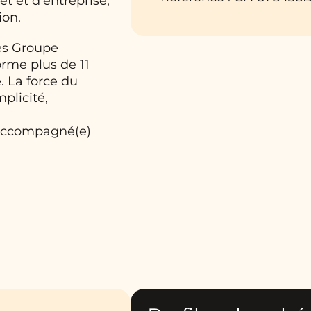
t et d’entreprise,
ion.
les Groupe
orme plus de 11
. La force du
plicité,
 accompagné(e)