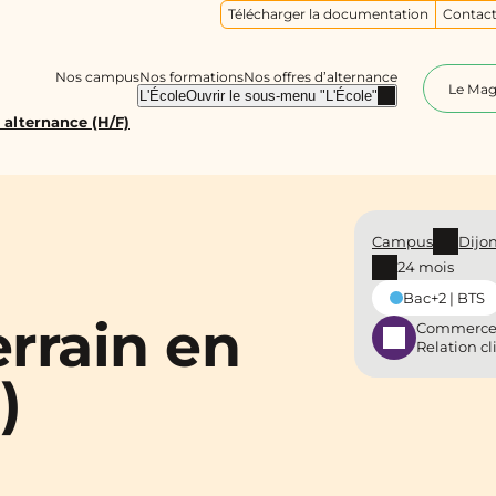
Télécharger la documentation
Contact
Nos campus
Nos formations
Nos offres d’alternance
Le Ma
L'École
Ouvrir le sous-menu "L'École"
 alternance (H/F)
Campus
Dijo
24 mois
Bac+2 | BTS
rrain en
Commerce
Relation cl
)