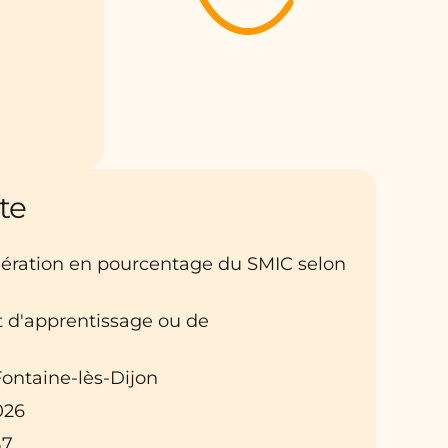
te
nération en pourcentage du SMIC selon
at d'apprentissage ou de
 Fontaine-lès-Dijon
026
B7