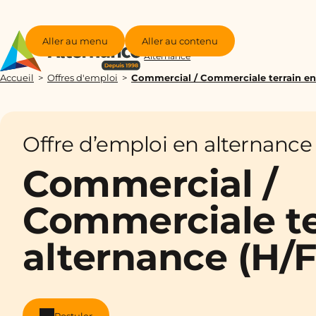
Aller au menu
Aller au contenu
Groupe
Alternance
Accueil
Offres d'emploi
Commercial / Commerciale terrain en
Offre d’emploi en alternance
Commercial /
Commerciale te
alternance (H/F
Postuler