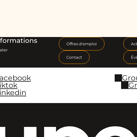
formations
Offres d'emploi
Act
ater
Contact
Év
Facebook
Gro
iktok
Gr
inkedin