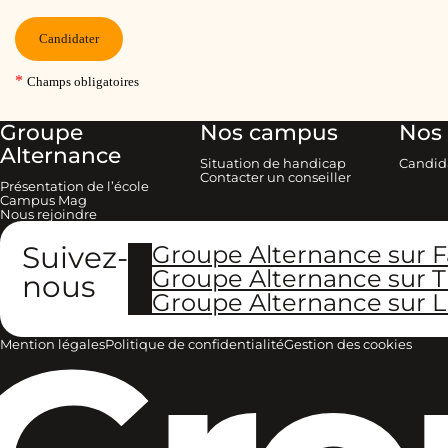
Groupe
Nos campus
Nos 
Alternance
Situation de handicap
Candid
Contacter un conseiller
Présentation de l’école
Campus Mag
Nous rejoindre
Suivez-
Groupe Alternance sur 
Groupe Alternance sur T
nous
Groupe Alternance sur L
Mention légales
Politique de confidentialité
Gestion des cookies