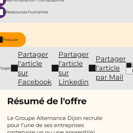
Administration - Comptabilité
Ressources humaines
Postuler
Partager
Partager
Partager
l'article
l'article
l'article
rtager
sur
sur
par Mail
Facebook
Linkedin
Résumé de l'offre
Le Groupe Alternance Dijon recrute
pour l’une de ses entreprises
partenaire un ou une apprenti(e)