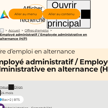
Ouvrir
Afficher
le menu
Groupe
la
Aller au menu
Aller au contenu
Alternance
recherche
principal
Accueil
Offres d'emploi
...
Employé administratif / Employée administrative en
alternance (H/F)
fre d’emploi en alternance
ployé administratif / Emplo
ministrative en alternance (H
mpus
Dijon
24 mois
Bac+2 | BTS