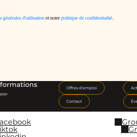
formations
Offres d'emploi
Act
ater
Contact
Év
Facebook
Gro
iktok
Gr
inkedin