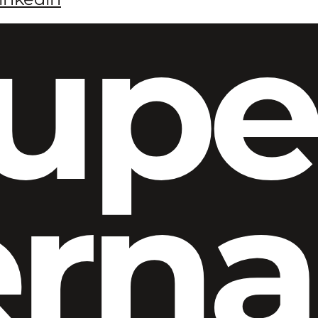
upe
ern