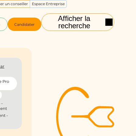
er un conseiller
Espace Entreprise
Afficher la
recherche
g
Candidater
ar
e Pro
 -
ient
nt -