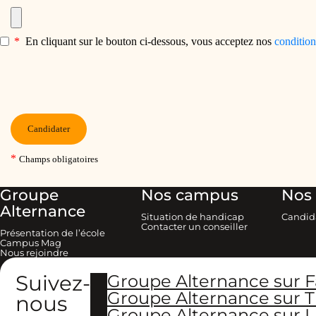
Groupe
Nos campus
Nos 
Alternance
Situation de handicap
Candid
Contacter un conseiller
Présentation de l’école
Campus Mag
Nous rejoindre
Suivez-
Groupe Alternance sur 
Groupe Alternance sur T
nous
Groupe Alternance sur L