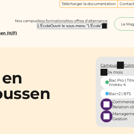
Télécharger la documentation
Contact
Nos campus
Nos formations
Nos offres d’alternance
Le Ma
L'École
Ouvrir le sous-menu "L'École"
en (H/F)
Campus
Colm
 en
24 mois
Bac Pro | Titr
niveau 4
oussen
Bac+2 | BTS
Commerce
Relation cl
Manageme
Gestion