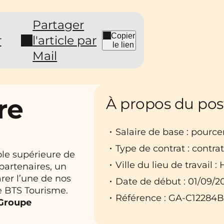
Partager
Copier
r
l'article par
le lien
Mail
re
À propos du pos
Salaire de base : pourc
Type de contrat : contra
ole supérieure de
Ville du lieu de travail 
 partenaires, un
rer l’une de nos
Date de début : 01/09/2
e BTS Tourisme.
Référence : GA-C12284
 Groupe