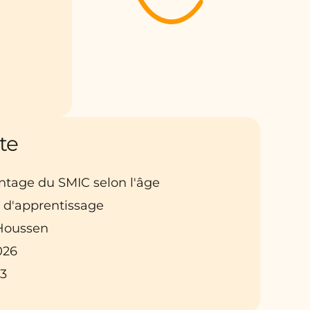
te
entage du SMIC selon l'âge
t d'apprentissage
: Houssen
026
B3