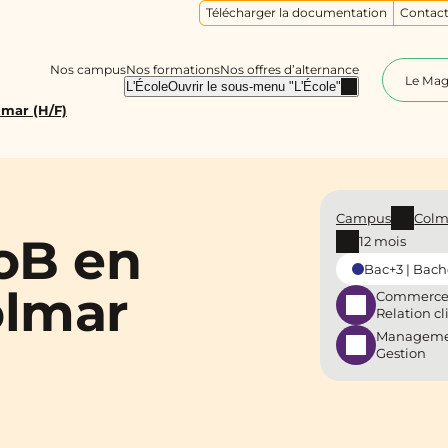
Télécharger la documentation
Contact
Nos campus
Nos formations
Nos offres d’alternance
Le Ma
L'École
Ouvrir le sous-menu "L'École"
mar (H/F)
Campus
Colm
oB en
12 mois
Bac+3 | Bach
olmar
Commerce
Relation cl
Manageme
Gestion