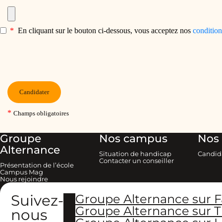
Groupe
Nos campus
Nos 
Alternance
Situation de handicap
Candid
Contacter un conseiller
Présentation de l’école
Campus Mag
Nous rejoindre
Suivez-
Groupe Alternance sur 
Groupe Alternance sur T
nous