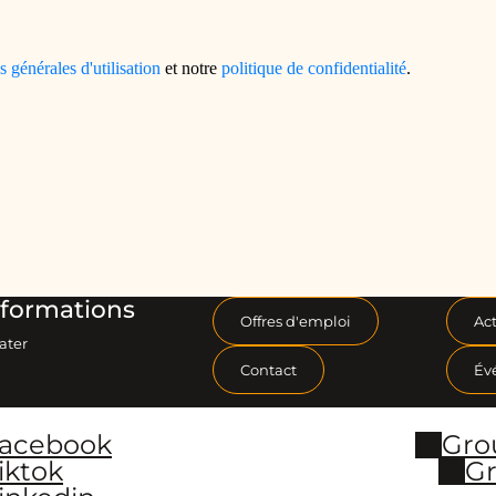
formations
Offres d'emploi
Act
ater
Contact
Év
Facebook
Gro
iktok
Gr