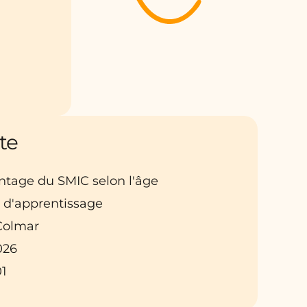
te
entage du SMIC selon l'âge
t d'apprentissage
 Colmar
026
01