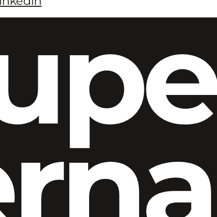
inkedin
upe
ern