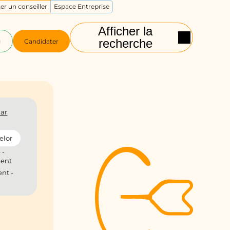
er un conseiller
Espace Entreprise
Afficher la
recherche
g
Candidater
ar
elor
 -
ient
nt -