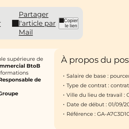
Partager
Copier
r
l'article par
le lien
Mail
À propos du pos
ole supérieure de
mmercial BtoB
 formations
Salaire de base : pourc
Responsable de
Type de contrat : contra
 Groupe
Ville du lieu de travail :
Date de début : 01/09/2
Référence : GA-A7C3D1