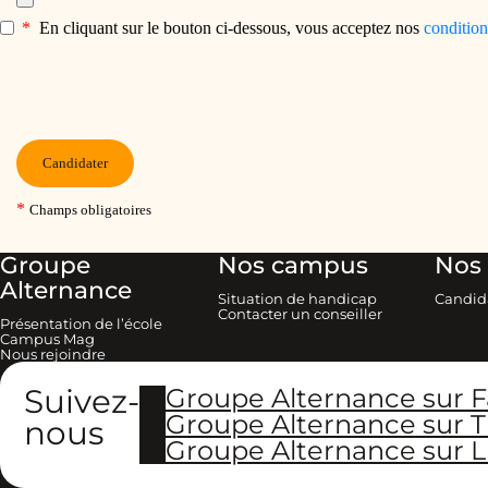
Groupe
Nos campus
Nos 
Alternance
Situation de handicap
Candid
Contacter un conseiller
Présentation de l’école
Campus Mag
Nous rejoindre
Suivez-
Groupe Alternance sur 
Groupe Alternance sur T
nous
Groupe Alternance sur L