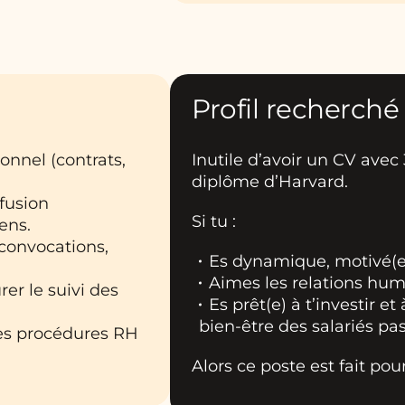
Profil recherché
onnel (contrats,
Inutile d’avoir un CV av
diplôme d’Harvard.
fusion
Si tu :
ens.
 convocations,
Es dynamique, motivé(e)
Aimes les relations hum
er le suivi des
Es prêt(e) à t’investir e
bien-être des salariés pa
 des procédures RH
Alors ce poste est fait pour