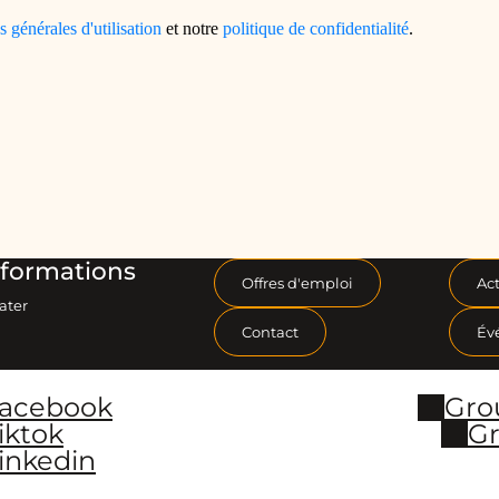
formations
Offres d'emploi
Act
ater
Contact
Év
Facebook
Gro
iktok
Gr
inkedin