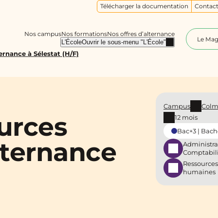
Télécharger la documentation
Contact
Nos campus
Nos formations
Nos offres d’alternance
Le Ma
L'École
Ouvrir le sous-menu "L'École"
rnance à Sélestat (H/F)
Campus
Colm
urces
12 mois
Bac+3 | Bach
lternance
Administra
Comptabil
Ressources
humaines