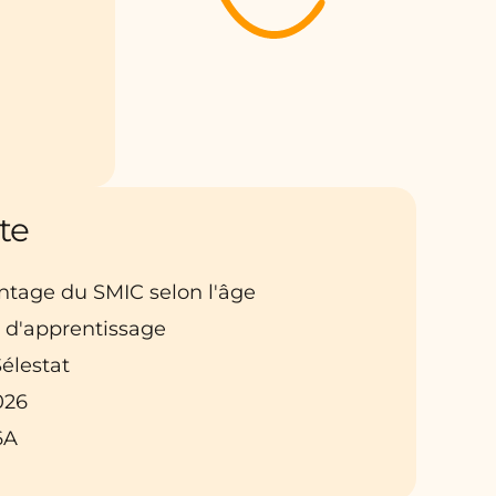
te
entage du SMIC selon l'âge
t d'apprentissage
Sélestat
026
6A