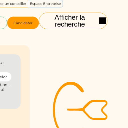
er un conseiller
Espace Entreprise
Afficher la
recherche
g
Candidater
ar
elor
tion -
ité