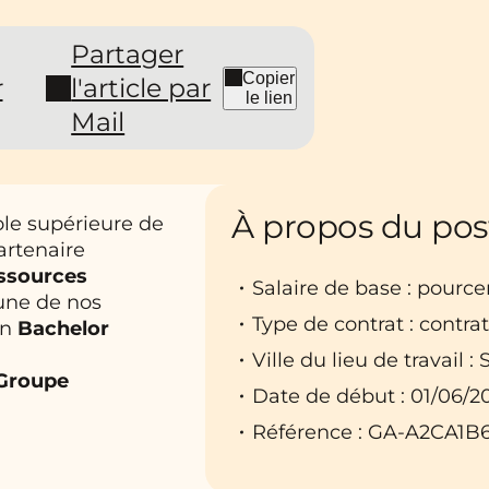
Partager
Copier
r
l'article par
le lien
Mail
À propos du pos
ole supérieure de
artenaire
essources
Salaire de base : pourc
une de nos
Type de contrat : contra
en
Bachelor
Ville du lieu de travail : 
 Groupe
Date de début : 01/06/2
Référence : GA-A2CA1B