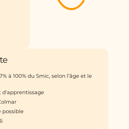
te
27% à 100% du Smic, selon l’âge et le
t d'apprentissage
 Colmar
 possible
6