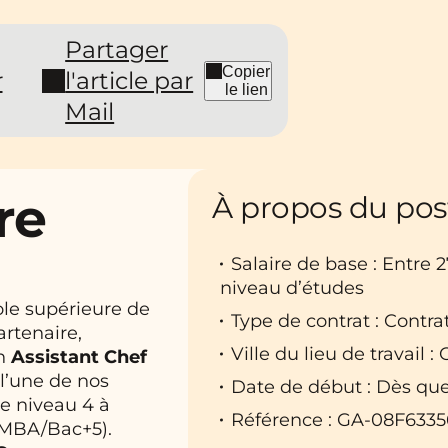
Partager
Copier
r
l'article par
le lien
Mail
re
À propos du pos
Salaire de base : Entre 
niveau d’études
ole supérieure de
Type de contrat : Contra
artenaire,
Ville du lieu de travail :
un
Assistant Chef
l’une de nos
Date de début : Dès que
e niveau 4 à
Référence : GA-08F6335
u MBA/Bac+5).