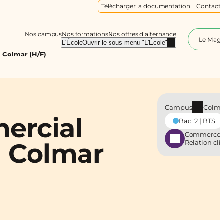
Télécharger la documentation
Contact
Nos campus
Nos formations
Nos offres d’alternance
Le Ma
L'École
Ouvrir le sous-menu "L'École"
 Colmar (H/F)
Campus
Colm
ercial
Bac+2 | BTS
Commerce
à Colmar
Relation cl