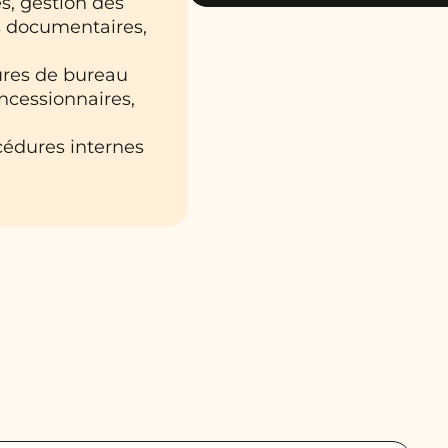
s, gestion des
ts documentaires,
tures de bureau
oncessionnaires,
cédures internes