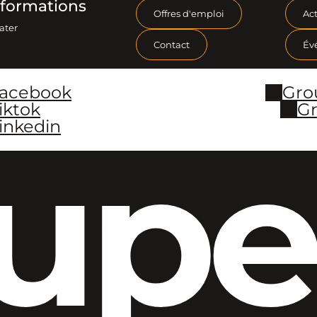
formations
Offres d'emploi
Act
ater
Contact
Év
Facebook
Gro
iktok
Gr
inkedin
upe