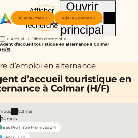
Ouvrir
Afficher
le menu
Groupe
la
Aller au menu
Aller au contenu
Alternance
recherche
principal
Accueil
Offres d'emploi
...
Agent d’accueil touristique en alternance à Colmar
(H/F)
fre d’emploi en alternance
ent d’accueil touristique en
ternance à Colmar (H/F)
mpus
Colmar
24 mois
Bac Pro | Titre Pro niveau 4
Bac+2 | BTS