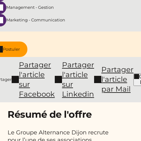
Management - Gestion
Marketing - Communication
Postuler
Partager
Partager
Partager
l'article
l'article
l'article
rtager
sur
sur
par Mail
Facebook
Linkedin
Résumé de l'offre
Le Groupe Alternance Dijon recrute
pour l’une de ses associations