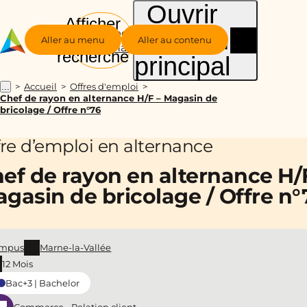
Ouvrir
Afficher
le menu
Groupe
la
Aller au menu
Aller au contenu
Alternance
recherche
principal
Accueil
Offres d'emploi
...
Chef de rayon en alternance H/F – Magasin de
bricolage / Offre n°76
fre d’emploi en alternance
ef de rayon en alternance H/
gasin de bricolage / Offre n°
mpus
Marne-la-Vallée
12 Mois
Bac+3 | Bachelor