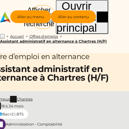
Ouvrir
Afficher
le menu
Groupe
la
Aller au menu
Aller au contenu
Alternance
recherche
principal
Accueil
Offres d'emploi
...
Assistant administratif en alternance à Chartres (H/F)
fre d’emploi en alternance
sistant administratif en
ternance à Chartres (H/F)
mpus
Chartres
18 à 24 mois
Bac+2 | BTS
Administration - Comptabilité