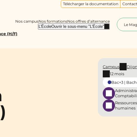
Télécharger la documentation
Contact
Nos campus
Nos formations
Nos offres d’alternance
Le Ma
L'École
Ouvrir le sous-menu "L'École"
ce (H/F)
Campus
Dijo
12 mois
Bac+3 | Bach
n
Administra
Comptabil
Ressources
)
humaines