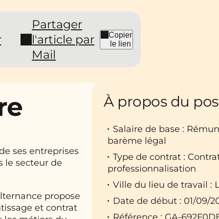
Partager
Copier
r
l'article par
le lien
Mail
re
À propos du pos
Salaire de base : Rému
barème légal
de ses entreprises
Type de contrat : Contr
s le secteur de
professionnalisation
Ville du lieu de travail 
Alternance propose
Date de début : 01/09/2
tissage et contrat
Référence : GA-692F0D