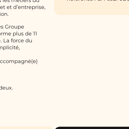
 les métiers du
t et d’entreprise,
ion.
les Groupe
orme plus de 11
. La force du
plicité,
 accompagné(e)
deux.