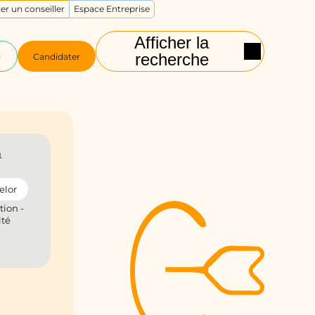
er un conseiller
Espace Entreprise
Afficher la
recherche
g
Candidater
n
elor
tion -
ité