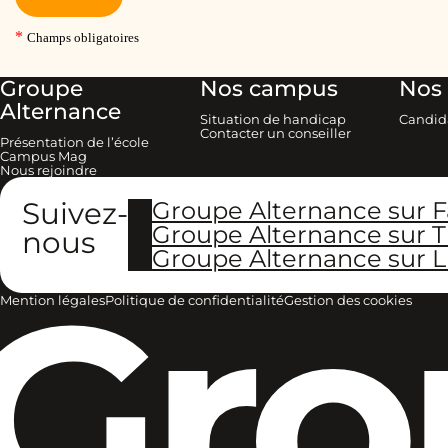
Groupe
Nos campus
Nos 
Alternance
Situation de handicap
Candid
Contacter un conseiller
Présentation de l’école
Campus Mag
Nous rejoindre
Suivez-
Groupe Alternance sur 
Groupe Alternance sur T
nous
Groupe Alternance sur L
Gro
Mention légales
Politique de confidentialité
Gestion des cookies