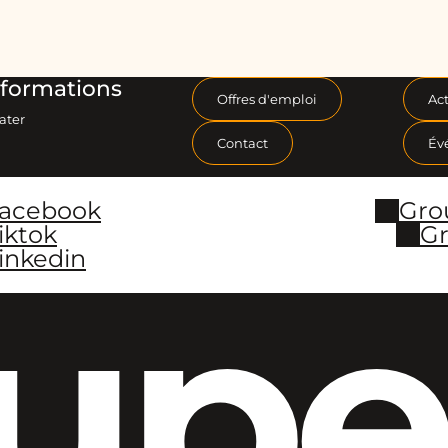
formations
Offres d'emploi
Act
ater
Contact
Év
Facebook
Gro
iktok
Gr
inkedin
upe