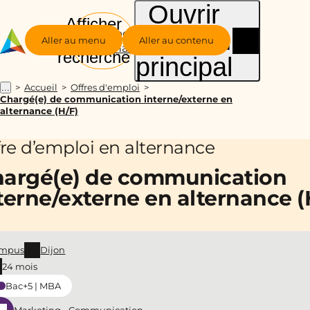
Ouvrir
Afficher
le menu
Groupe
la
Aller au menu
Aller au contenu
Alternance
recherche
principal
Accueil
Offres d'emploi
...
Chargé(e) de communication interne/externe en
alternance (H/F)
fre d’emploi en alternance
argé(e) de communication
terne/externe en alternance (
mpus
Dijon
24 mois
Bac+5 | MBA