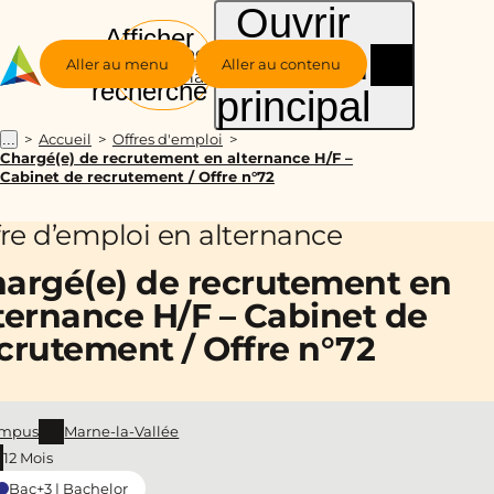
Ouvrir
Afficher
le menu
Groupe
la
Aller au menu
Aller au contenu
Alternance
recherche
principal
Accueil
Offres d'emploi
...
Chargé(e) de recrutement en alternance H/F –
Cabinet de recrutement / Offre n°72
fre d’emploi en alternance
argé(e) de recrutement en
ternance H/F – Cabinet de
crutement / Offre n°72
mpus
Marne-la-Vallée
12 Mois
Bac+3 | Bachelor