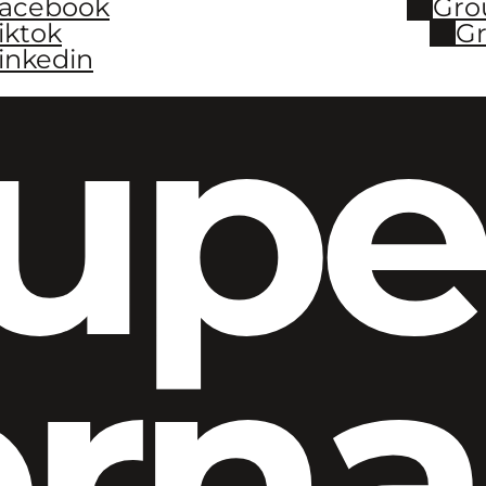
Facebook
Gro
iktok
Gr
inkedin
upe
ern