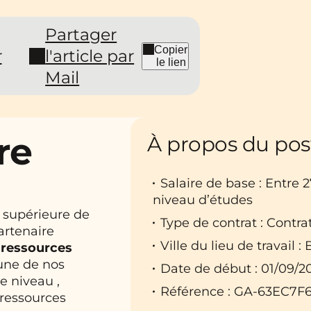
Partager
Copier
r
l'article par
le lien
Mail
re
À propos du pos
Salaire de base : Entre 
niveau d’études
 supérieure de
Type de contrat : Contra
artenaire
Ville du lieu de travail : 
 ressources
une de nos
Date de début : 01/09/2
e niveau ,
Référence : GA-63EC7F6
 ressources