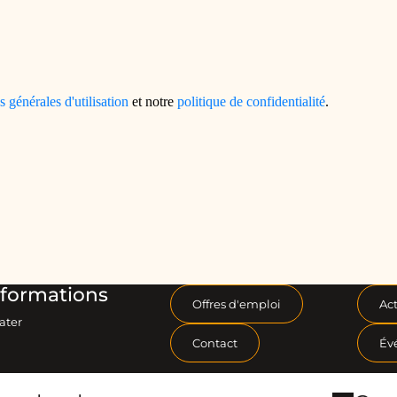
formations
Offres d'emploi
Act
ater
Contact
Év