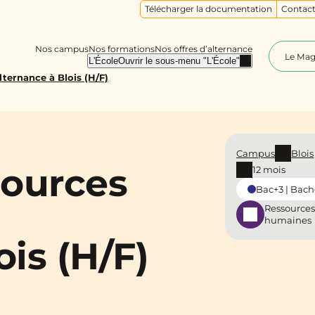
Télécharger la documentation
Contact
Nos campus
Nos formations
Nos offres d’alternance
Le Ma
L'École
Ouvrir le sous-menu "L'École"
ternance à Blois (H/F)
Campus
Blois
sources
12 mois
Bac+3 | Bach
Ressources
humaines
ois (H/F)