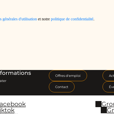
formations
Offres d'emploi
Act
ater
Contact
Év
Facebook
Gro
iktok
Gr