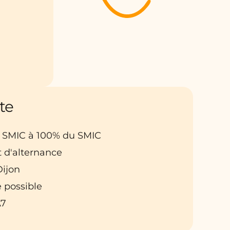
te
u SMIC à 100% du SMIC
t d'alternance
Dijon
 possible
A7