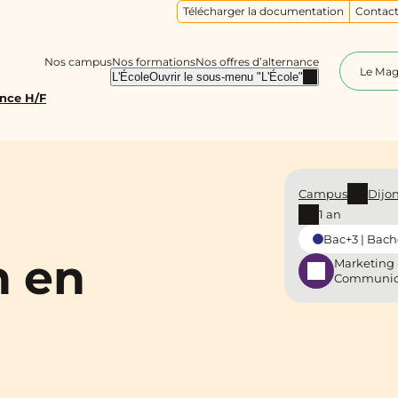
Télécharger la documentation
Contact
Nos campus
Nos formations
Nos offres d’alternance
Le Ma
L'École
Ouvrir le sous-menu "L'École"
nce H/F
Campus
Dijo
1 an
Bac+3 | Bach
 en
Marketing 
Communic