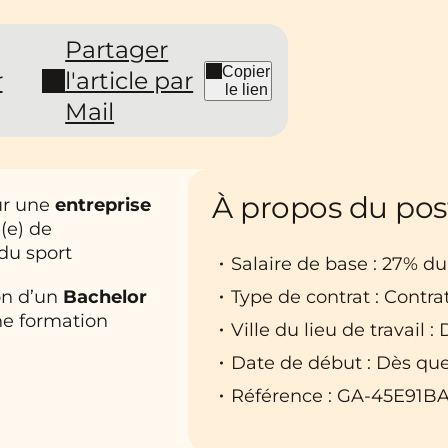
Partager
Copier
r
l'article par
le lien
Mail
À propos du pos
ur une
entreprise
(e) de
du sport
Salaire de base : 27% d
Type de contrat : Contra
ion d’un
Bachelor
ne formation
Ville du lieu de travail : 
Date de début : Dès que
Référence : GA-45E91B