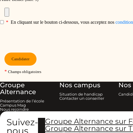
Groupe
Nos campus
Nos 
Alternance
Situation de handicap
Candid
Contacter un conseiller
Présentation de l’école
Campus Mag
Nous rejoindre
Suivez-
Groupe Alternance sur 
Groupe Alternance sur T
nous