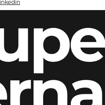
inkedin
upe
ern