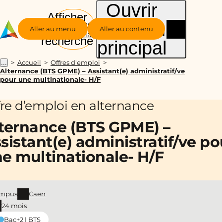
Ouvrir
Afficher
le menu
Groupe
la
Aller au menu
Aller au contenu
Alternance
recherche
principal
Accueil
Offres d'emploi
...
Alternance (BTS GPME) – Assistant(e) administratif/ve
pour une multinationale- H/F
fre d’emploi en alternance
ternance (BTS GPME) –
sistant(e) administratif/ve po
e multinationale- H/F
mpus
Caen
24 mois
Bac+2 | BTS