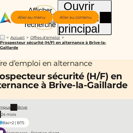
Ouvrir
Afficher
le menu
Groupe
la
Aller au menu
Aller au contenu
Alternance
recherche
principal
Accueil
Offres d'emploi
...
Prospecteur sécurité (H/F) en alternance à Brive-la-
Gaillarde
fre d’emploi en alternance
ospecteur sécurité (H/F) en
ternance à Brive-la-Gaillarde
mpus
Brive
24 mois
Bac+2 | BTS