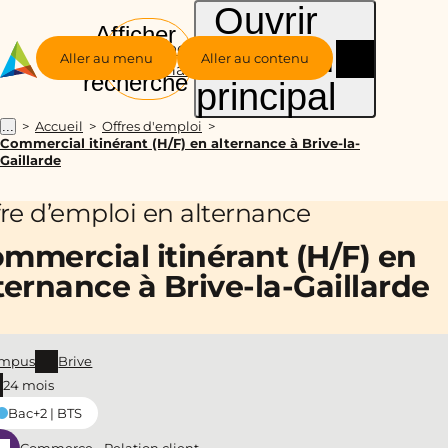
Ouvrir
Afficher
le menu
Groupe
la
Aller au menu
Aller au contenu
Alternance
recherche
principal
Accueil
Offres d'emploi
...
Commercial itinérant (H/F) en alternance à Brive-la-
Gaillarde
fre d’emploi en alternance
mmercial itinérant (H/F) en
ternance à Brive-la-Gaillarde
mpus
Brive
24 mois
Bac+2 | BTS