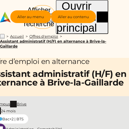
Ouvrir
Afficher
le menu
Groupe
la
Aller au menu
Aller au contenu
Alternance
recherche
principal
Accueil
Offres d'emploi
...
Assistant administratif (H/F) en alternance à Brive-la-
Gaillarde
fre d’emploi en alternance
sistant administratif (H/F) en
ternance à Brive-la-Gaillarde
mpus
Brive
24 mois
Bac+2 | BTS