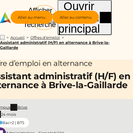
Ouvrir
Afficher
le menu
Groupe
la
Aller au menu
Aller au contenu
Alternance
recherche
principal
Accueil
Offres d'emploi
...
Assistant administratif (H/F) en alternance à Brive-la-
Gaillarde
fre d’emploi en alternance
sistant administratif (H/F) en
ternance à Brive-la-Gaillarde
mpus
Brive
24 mois
Bac+2 | BTS