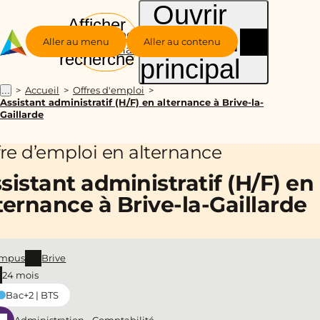
Ouvrir
Afficher
le menu
Groupe
la
Aller au menu
Aller au contenu
Alternance
recherche
principal
Accueil
Offres d'emploi
...
Assistant administratif (H/F) en alternance à Brive-la-
Gaillarde
fre d’emploi en alternance
sistant administratif (H/F) en
ternance à Brive-la-Gaillarde
mpus
Brive
24 mois
Bac+2 | BTS