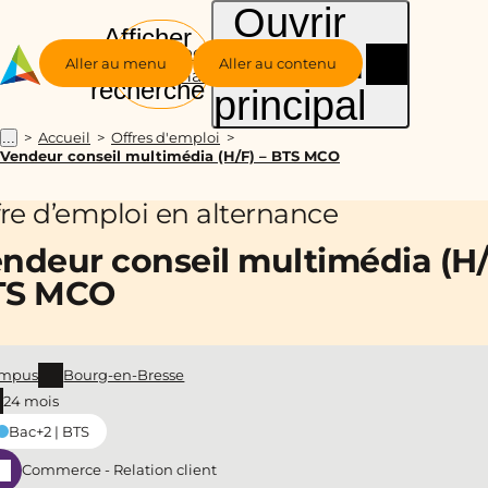
Ouvrir
Afficher
le menu
Groupe
la
Aller au menu
Aller au contenu
Alternance
recherche
principal
Accueil
Offres d'emploi
...
Vendeur conseil multimédia (H/F) – BTS MCO
fre d’emploi en alternance
ndeur conseil multimédia (H/
TS MCO
mpus
Bourg-en-Bresse
24 mois
Bac+2 | BTS
Commerce - Relation client