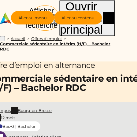
Ouvrir
Afficher
le menu
Groupe
la
Aller au menu
Aller au contenu
Alternance
recherche
principal
Accueil
Offres d'emploi
...
Commerciale sédentaire en intérim (H/F) – Bachelor
RDC
fre d’emploi en alternance
mmerciale sédentaire en int
/F) – Bachelor RDC
mpus
Bourg-en-Bresse
12 mois
Bac+3 | Bachelor