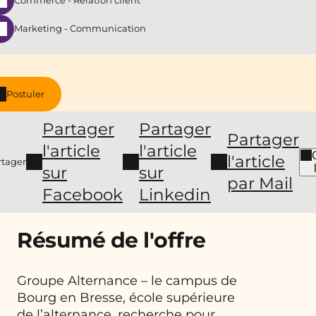
Commerce - Relation client
Marketing - Communication
Postuler
Partager
Partager
Partager
l'article
l'article
l'article
rtager
sur
sur
par Mail
Facebook
Linkedin
Résumé de l'offre
Groupe Alternance – le campus de
Bourg en Bresse, école supérieure
de l’alternance, recherche pour