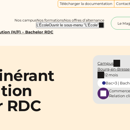
Télécharger la documentation
Contact
Nos campus
Nos formations
Nos offres d’alternance
Le Ma
L'École
Ouvrir le sous-menu "L'École"
ution (H/F) – Bachelor RDC
Campus
inérant
Bourg-en-Bresse
12 mois
Bac+3 | Bach
tion
Commerce
Relation cl
or RDC