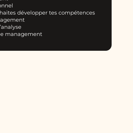
ionnel
uhaites développer tes compétences
anagement
’analyse
s de management