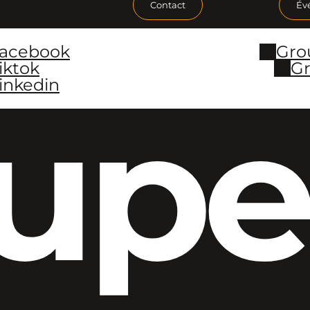
Contact
Év
Facebook
Gro
iktok
Gr
inkedin
upe