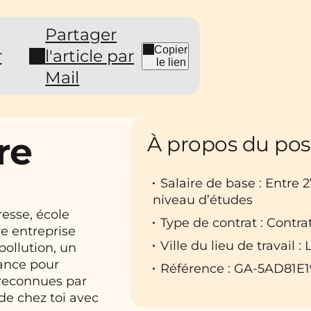
Partager
Copier
r
l'article par
le lien
Mail
re
À propos du pos
Salaire de base : Entre 
niveau d’études
esse, école
Type de contrat : Contra
re entreprise
Ville du lieu de travail :
pollution, un
nance pour
Référence : GA-5AD81E1
 reconnues par
 de chez toi avec