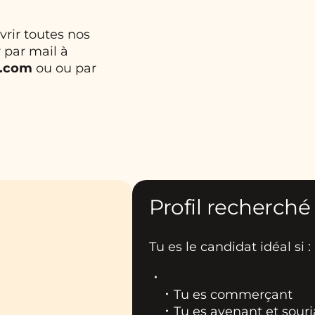
rir toutes nos
 par mail à
e.com
ou
ou par
Profil recherché
Tu es le candidat idéal si :
Tu es commerçant
Tu es avenant et souri