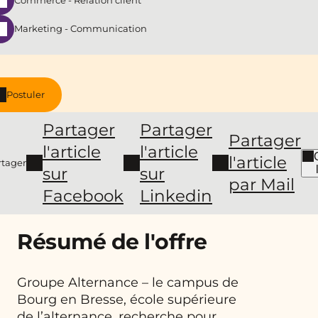
Commerce - Relation client
Marketing - Communication
Postuler
Partager
Partager
Partager
l'article
l'article
l'article
rtager
sur
sur
par Mail
Facebook
Linkedin
Résumé de l'offre
Groupe Alternance – le campus de
Bourg en Bresse, école supérieure
de l’alternance, recherche pour