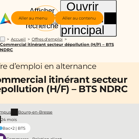
Ouvrir
Afficher
le menu
Groupe
la
Aller au menu
Aller au contenu
Alternance
recherche
principal
Accueil
Offres d'emploi
...
Commercial itinérant secteur dépollution (H/F) – BTS
NDRC
fre d’emploi en alternance
mmercial itinérant secteur
pollution (H/F) – BTS NDRC
mpus
Bourg-en-Bresse
24 mois
Bac+2 | BTS