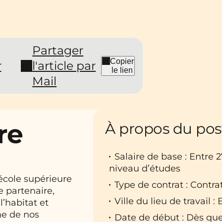
Partager
Copier
r
l'article par
le lien
Mail
re
À propos du pos
Salaire de base : Entre 
niveau d’études
 école supérieure
Type de contrat : Contra
e partenaire,
Ville du lieu de travail :
l’habitat et
ne de nos
Date de début : Dès que