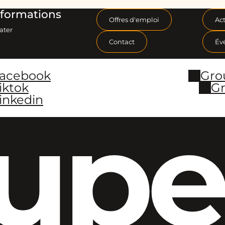
formations
Offres d'emploi
Act
ater
Contact
Év
Facebook
Gro
iktok
Gr
inkedin
upe