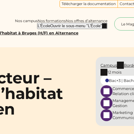
Télécharger la documentation
Contact
Nos campus
Nos formations
Nos offres d’alternance
Le Ma
L'École
Ouvrir le sous-menu "L'École"
’habitat à Bruges (H/F) en Alternance
Campus
Bord
teur –
12 mois
Bac+3 | Bach
’habitat
Commerce
Relation cl
Manageme
en
Gestion
Marketing 
Communic