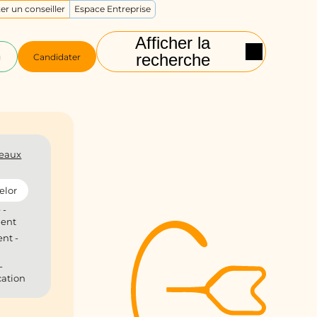
er un conseiller
Espace Entreprise
Afficher la
recherche
g
Candidater
eaux
elor
 -
ient
nt -
-
ation