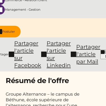
Commerce - Relation client
Management - Gestion
Postuler
Partager
Partager
Partager
l'article
l'article
l'article
rtager
sur
sur
par Mail
Facebook
Linkedin
Résumé de l'offre
Groupe Alternance – le campus de
Béthune, école supérieure de
l’alternance, recherche pour l’une