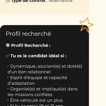
🕒
Type de contrat
: Alternance
Profil recherché
🎯 Profil Recherché :
✅
Tu es le candidat idéal si :
Dynamique, souriant(e) et doté(é)
d’un bon relationnel
Esprit d’équipe et capacité
d’adaptation
Organisé(e) et impliqué(e) dans
les missions confiées
Ê
tre véhiculé est un plus
Si tu as entre 18 et 21 ans