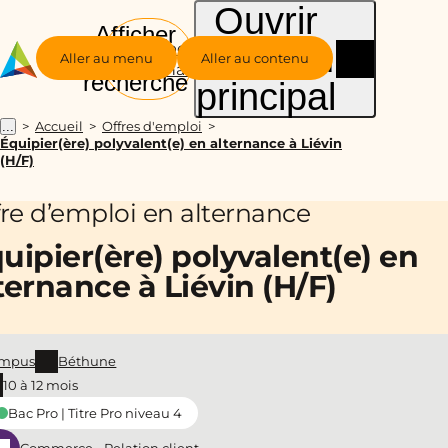
Ouvrir
Afficher
le menu
Groupe
la
Aller au menu
Aller au contenu
Alternance
recherche
principal
Accueil
Offres d'emploi
...
Équipier(ère) polyvalent(e) en alternance à Liévin
(H/F)
fre d’emploi en alternance
uipier(ère) polyvalent(e) en
ternance à Liévin (H/F)
mpus
Béthune
10 à 12 mois
Bac Pro | Titre Pro niveau 4