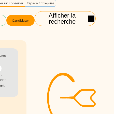
er un conseiller
Espace Entreprise
Afficher la
recherche
g
Candidater
une
 -
ient
nt -