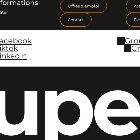
formations
Offres d'emploi
Act
ater
Contact
Év
Facebook
Gro
iktok
Gr
inkedin
upe