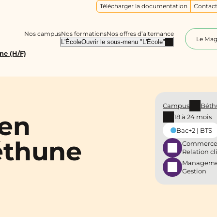
Télécharger la documentation
Contact
Nos campus
Nos formations
Nos offres d’alternance
Le Ma
L'École
Ouvrir le sous-menu "L'École"
ne (H/F)
Campus
Béth
 en
18 à 24 mois
Bac+2 | BTS
éthune
Commerce
Relation cl
Manageme
Gestion