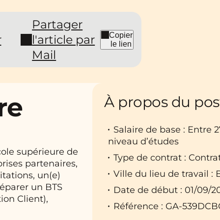
Partager
Copier
r
l'article par
le lien
Mail
re
À propos du pos
Salaire de base : Entre 
niveau d’études
ole supérieure de
Type de contrat : Contra
rises partenaires,
Ville du lieu de travail 
tations, un(e)
réparer un BTS
Date de début : 01/09/2
ion Client),
Référence : GA-539DCB