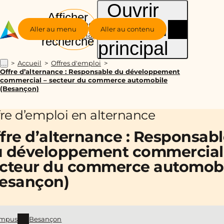
Ouvrir
Afficher
le menu
Groupe
la
Aller au menu
Aller au contenu
Alternance
recherche
principal
Accueil
Offres d'emploi
...
Offre d’alternance : Responsable du développement
commercial – secteur du commerce automobile
(Besançon)
fre d’emploi en alternance
fre d’alternance : Responsab
 développement commercial
cteur du commerce automob
esançon)
mpus
Besançon