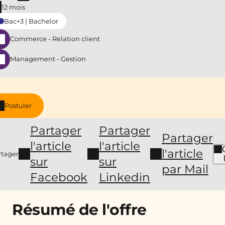
12 mois
Bac+3 | Bachelor
Commerce - Relation client
Management - Gestion
Postuler
Partager
Partager
Partager
l'article
l'article
l'article
rtager
sur
sur
par Mail
Facebook
Linkedin
Résumé de l'offre