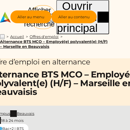
Ouvrir
Afficher
le menu
Groupe
la
Aller au menu
Aller au contenu
Alternance
recherche
principal
Accueil
Offres d'emploi
...
Alternance BTS MCO – Employé(e) polyvalent(e) (H/F)
– Marseille en Beauvaisis
fre d’emploi en alternance
ternance BTS MCO – Employé
lyvalent(e) (H/F) – Marseille e
auvaisis
mpus
Beauvais
18 à 24 mois
Bac+2 | BTS