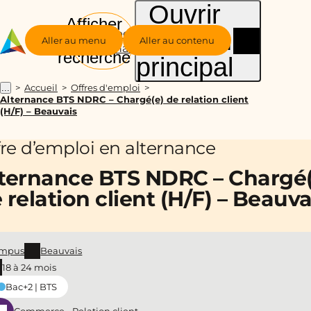
Ouvrir
Afficher
le menu
Groupe
la
Aller au menu
Aller au contenu
Alternance
recherche
principal
Accueil
Offres d'emploi
...
Alternance BTS NDRC – Chargé(e) de relation client
(H/F) – Beauvais
fre d’emploi en alternance
ternance BTS NDRC – Chargé(
 relation client (H/F) – Beauva
mpus
Beauvais
18 à 24 mois
Bac+2 | BTS