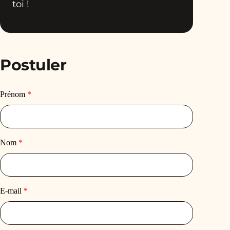
toi !
Postuler