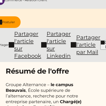
Commerce - Relation client
Postuler
Partager
Partager
Partager
l'article
l'article
l'article
rtager
sur
sur
par Mail
Facebook
Linkedin
Résumé de l'offre
Groupe Alternance –
le campus
Beauvais
, École supérieure de
l’alternance, recherche pour notre
entreprise partenaire, un
Chargé(e)