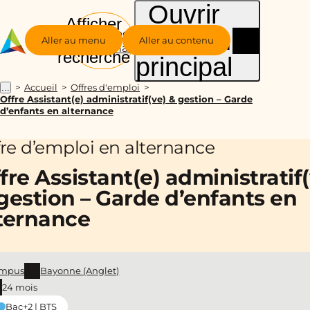
Ouvrir
Afficher
le menu
Groupe
la
Aller au menu
Aller au contenu
Alternance
recherche
principal
Accueil
Offres d'emploi
...
Offre Assistant(e) administratif(ve) & gestion – Garde
d’enfants en alternance
fre d’emploi en alternance
fre Assistant(e) administratif
gestion – Garde d’enfants en
ternance
mpus
Bayonne (Anglet)
24 mois
Bac+2 | BTS