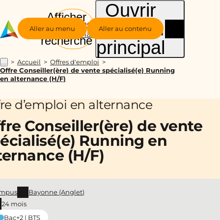
Ouvrir
Afficher
le menu
Groupe
la
Aller au menu
Aller au contenu
Alternance
recherche
principal
Accueil
Offres d'emploi
...
Offre Conseiller(ère) de vente spécialisé(e) Running
en alternance (H/F)
fre d’emploi en alternance
fre Conseiller(ère) de vente
écialisé(e) Running en
ternance (H/F)
mpus
Bayonne (Anglet)
24 mois
Bac+2 | BTS