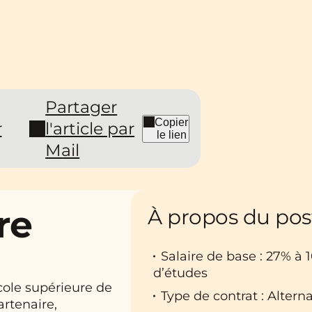
Partager
Copier
r
l'article par
le lien
Mail
re
À propos du pos
Salaire de base : 27% à 
d’études
ole supérieure de
Type de contrat : Altern
artenaire,