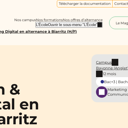
Télécharger la documentation
Contact
Nos campus
Nos formations
Nos offres d’alternance
Le Ma
L'École
Ouvrir le sous-menu "L'École"
Digital en alternance à Biarritz (H/F)
Campus
Bayonne (Anglet
12 mois
Bac+3 | Bach
n &
Marketing 
Communic
al en
rritz