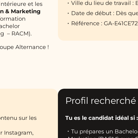
Ville du lieu de travail : 
ntérieure et les
n & Marketing
Date de début : Dès que
formation
Référence : GA-E41CE72
achelor
ng – RACM).
roupe Alternance !
Profil recherché
ontenu sur les
Tu es le candidat idéal si :
Tu prépares un Bachelor
r Instagram,