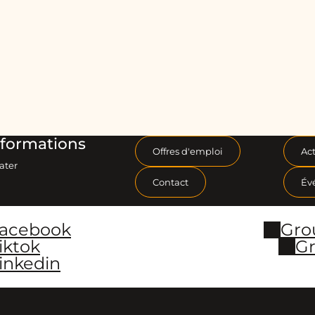
formations
Offres d'emploi
Act
ater
Contact
Év
Facebook
Gro
iktok
Gr
inkedin