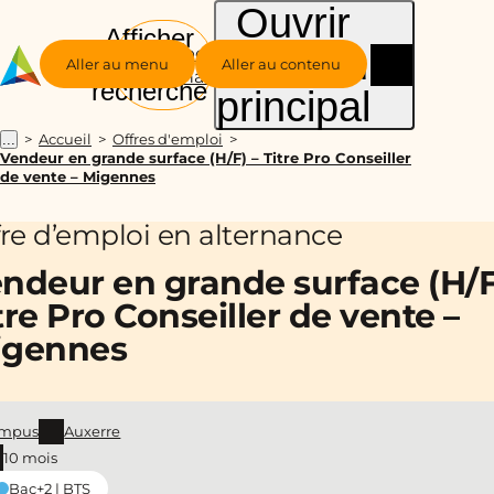
Ouvrir
Afficher
le menu
Groupe
la
Aller au menu
Aller au contenu
Alternance
recherche
principal
Accueil
Offres d'emploi
...
Vendeur en grande surface (H/F) – Titre Pro Conseiller
de vente – Migennes
fre d’emploi en alternance
ndeur en grande surface (H/F
tre Pro Conseiller de vente –
igennes
mpus
Auxerre
10 mois
Bac+2 | BTS