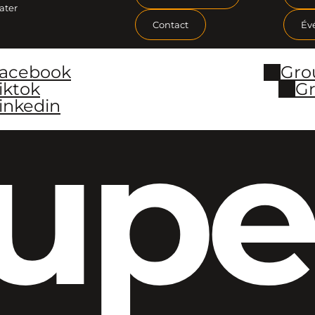
ater
Contact
Év
Facebook
Gro
iktok
Gr
inkedin
upe