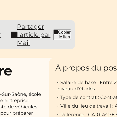
Partager
Copier
r
l'article par
le lien
Mail
re
À propos du pos
Salaire de base : Entre 
niveau d’études
-Sur-Saône, école
Type de contrat : Contra
re entreprise
Ville du lieu de travail 
ente de véhicules
 pour préparer
Référence : GA-01AC7E