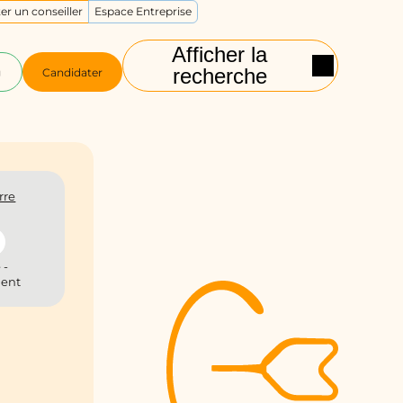
er un conseiller
Espace Entreprise
Afficher la
recherche
g
Candidater
rre
 -
ient