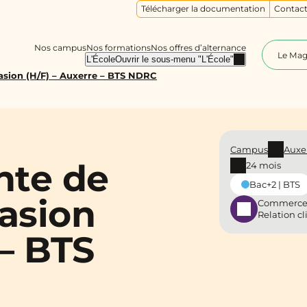
Télécharger la documentation
Contact
Nos campus
Nos formations
Nos offres d’alternance
Le Ma
L'École
Ouvrir le sous-menu "L'École"
asion (H/F) – Auxerre – BTS NDRC
Campus
Auxe
nte de
24 mois
Bac+2 | BTS
casion
Commerce
Relation cl
 – BTS