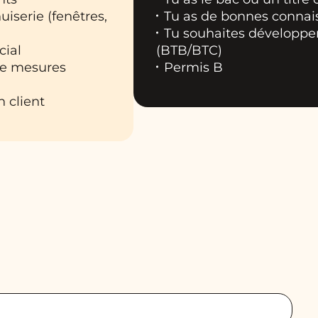
uiserie (fenêtres,
Tu as de bonnes conna
Tu souhaites développe
cial
(BTB/BTC)
 de mesures
Permis B
n client