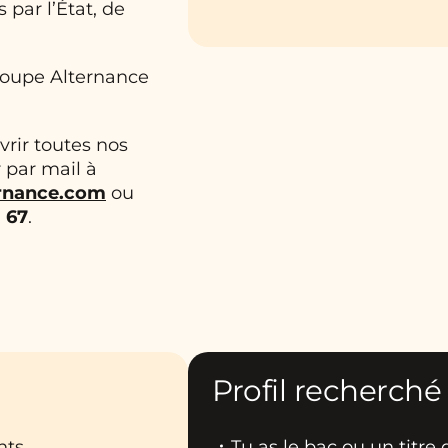
par l’État, de
Groupe Alternance
rir toutes nos
 par mail à
ernance.com
ou
3 67
.
Profil recherché
nts
Tu as le bac ou un titre