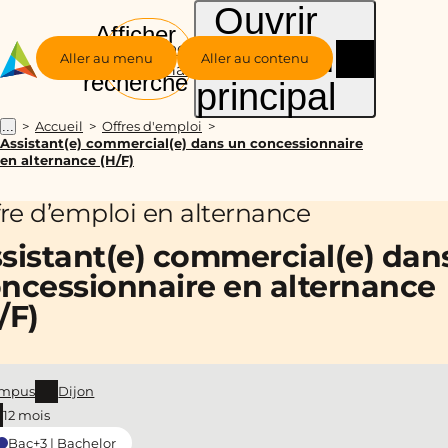
Ouvrir
Afficher
le menu
Groupe
la
Aller au menu
Aller au contenu
Alternance
recherche
principal
Accueil
Offres d'emploi
...
Assistant(e) commercial(e) dans un concessionnaire
en alternance (H/F)
fre d’emploi en alternance
sistant(e) commercial(e) dan
ncessionnaire en alternance
/F)
mpus
Dijon
12 mois
Bac+3 | Bachelor