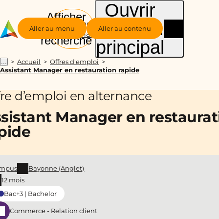
Ouvrir
Afficher
le menu
Groupe
la
Aller au menu
Aller au contenu
Alternance
recherche
principal
Accueil
Offres d'emploi
...
Assistant Manager en restauration rapide
fre d’emploi en alternance
sistant Manager en restaurat
pide
mpus
Bayonne (Anglet)
12 mois
Bac+3 | Bachelor
Commerce - Relation client