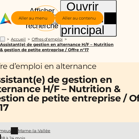
Ouvrir
Afficher
le menu
Groupe
la
Aller au menu
Aller au contenu
Alternance
recherche
principal
Accueil
Offres d'emploi
...
Assistant(e) de gestion en alternance H/F – Nutrition
& gestion de petite entreprise / Offre n°17
fre d’emploi en alternance
sistant(e) de gestion en
ternance H/F – Nutrition &
stion de petite entreprise / O
17
mpus
Marne-la-Vallée
18 à 24 mois