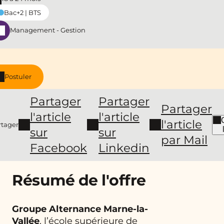
Bac+2 | BTS
Management - Gestion
Postuler
Partager
Partager
Partager
l'article
l'article
l'article
rtager
sur
sur
par Mail
Facebook
Linkedin
Résumé de l'offre
Groupe Alternance Marne-la-
Vallée
, l’école supérieure de