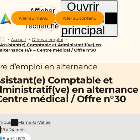
Ouvrir
Afficher
le menu
Groupe
la
Aller au menu
Aller au contenu
Alternance
recherche
principal
Accueil
Offres d'emploi
...
Assistant(e) Comptable et Administratif(ve) en
alternance H/F – Centre médical / Offre n°30
fre d’emploi en alternance
sistant(e) Comptable et
ministratif(ve) en alternance
Centre médical / Offre n°30
mpus
Marne-la-Vallée
18 à 24 mois
Bac+2 | BTS