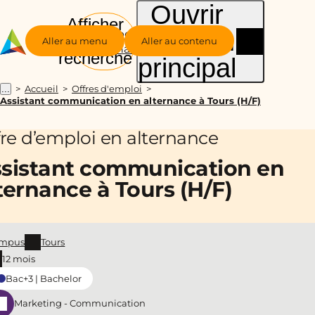
Ouvrir
Afficher
le menu
Groupe
la
Aller au menu
Aller au contenu
Alternance
recherche
principal
Accueil
Offres d'emploi
...
Assistant communication en alternance à Tours (H/F)
fre d’emploi en alternance
sistant communication en
ternance à Tours (H/F)
mpus
Tours
12 mois
Bac+3 | Bachelor
Marketing - Communication