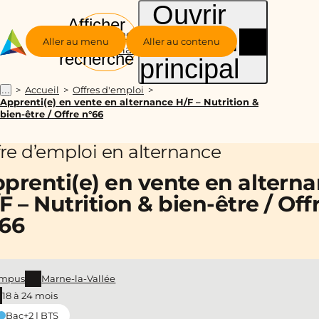
Ouvrir
Afficher
le menu
Groupe
la
Aller au menu
Aller au contenu
Alternance
recherche
principal
Accueil
Offres d'emploi
...
Apprenti(e) en vente en alternance H/F – Nutrition &
bien-être / Offre n°66
fre d’emploi en alternance
prenti(e) en vente en altern
F – Nutrition & bien-être / Off
66
mpus
Marne-la-Vallée
18 à 24 mois
Bac+2 | BTS