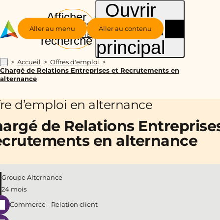
Ouvrir
Afficher
le menu
Groupe
la
Aller au menu
Aller au contenu
Alternance
recherche
principal
Accueil
Offres d'emploi
...
Chargé de Relations Entreprises et Recrutements en
alternance
fre d’emploi en alternance
argé de Relations Entreprises
crutements en alternance
Groupe Alternance
24 mois
Commerce - Relation client