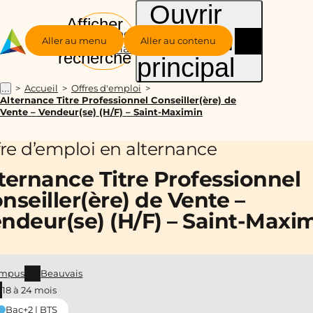
Ouvrir
Afficher
le menu
Groupe
la
Aller au menu
Aller au contenu
Alternance
recherche
principal
Accueil
Offres d'emploi
...
Alternance Titre Professionnel Conseiller(ère) de
Vente – Vendeur(se) (H/F) – Saint-Maximin
fre d’emploi en alternance
ternance Titre Professionnel
nseiller(ère) de Vente –
ndeur(se) (H/F) – Saint-Maxi
mpus
Beauvais
18 à 24 mois
Bac+2 | BTS