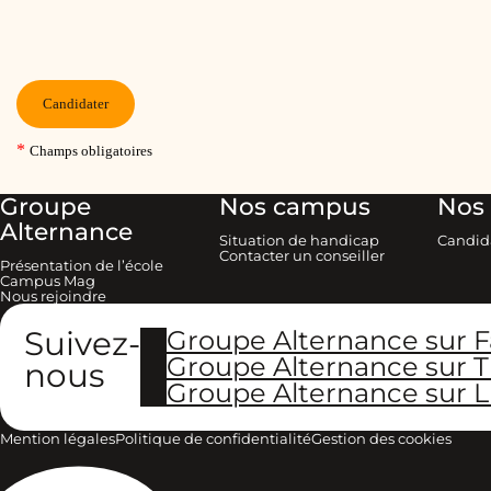
Groupe
Nos campus
Nos 
Alternance
Situation de handicap
Candid
Contacter un conseiller
Présentation de l’école
Campus Mag
Nous rejoindre
Suivez-
Groupe Alternance sur 
Groupe Alternance sur T
nous
Groupe Alternance sur L
Mention légales
Politique de confidentialité
Gestion des cookies