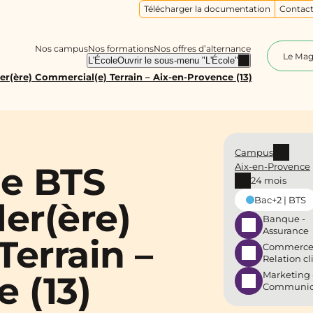
Télécharger la documentation
Contact
Nos campus
Nos formations
Nos offres d’alternance
Le Ma
L'École
Ouvrir le sous-menu "L'École"
r(ère) Commercial(e) Terrain – Aix-en-Provence (13)
Campus
ce BTS
Aix-en-Provence
24 mois
Bac+2 | BTS
er(ère)
Banque -
Assurance
errain –
Commerce
Relation cl
Marketing 
 (13)
Communic