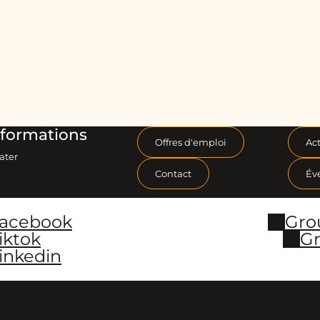
formations
Offres d'emploi
Act
ater
Contact
Év
Facebook
Gro
iktok
Gr
inkedin