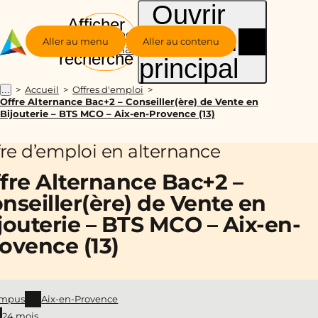
Ouvrir
Afficher
le menu
Groupe
la
Aller au menu
Aller au contenu
Alternance
recherche
principal
Accueil
Offres d'emploi
...
Offre Alternance Bac+2 – Conseiller(ère) de Vente en
Bijouterie – BTS MCO – Aix-en-Provence (13)
fre d’emploi en alternance
fre Alternance Bac+2 –
nseiller(ère) de Vente en
jouterie – BTS MCO – Aix-en-
ovence (13)
mpus
Aix-en-Provence
24 mois