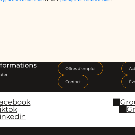
formations
Offres d'emploi
Act
ater
Contact
Év
Facebook
Gro
iktok
Gr
inkedin