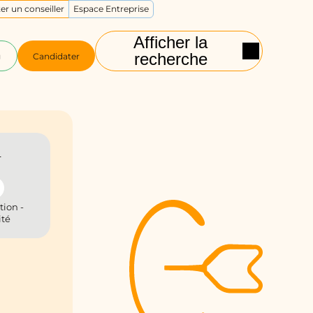
er un conseiller
Espace Entreprise
Afficher la
recherche
g
Candidater
n
tion -
ité