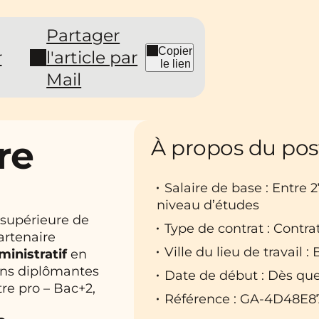
Partager
Copier
r
l'article par
le lien
Mail
re
À propos du pos
Salaire de base : Entre 
niveau d’études
e supérieure de
Type de contrat : Contra
artenaire
Ville du lieu de travail :
ministratif
en
ons diplômantes
Date de début : Dès que
tre pro – Bac+2,
Référence : GA-4D48E8