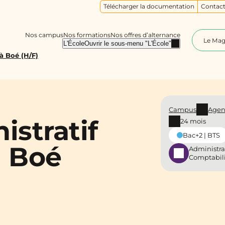
Télécharger la documentation
Contact
Nos campus
Nos formations
Nos offres d’alternance
Le Ma
L'École
Ouvrir le sous-menu "L'École"
 à Boé (H/F)
Campus
Age
istratif
24 mois
Bac+2 | BTS
à Boé
Administra
Comptabil