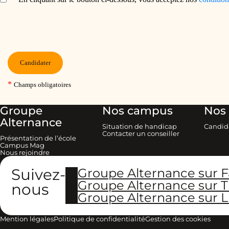
Groupe
Nos campus
Nos 
Alternance
Situation de handicap
Candid
Contacter un conseiller
Présentation de l’école
Campus Mag
Nous rejoindre
Suivez-
Groupe Alternance sur 
Groupe Alternance sur T
nous
Groupe Alternance sur L
Mention légales
Politique de confidentialité
Gestion des cookies