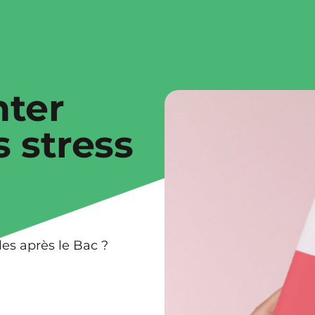
nter
s stress
es après le Bac ?