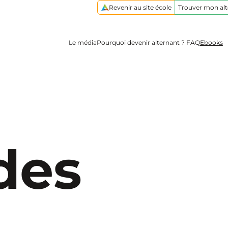
Revenir au site école
Trouver mon al
Le média
Pourquoi devenir alternant ?
FAQ
Ebooks
des