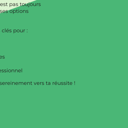
’est pas toujours
ses options
clés pour :
es
essionnel
 sereinement vers ta réussite !