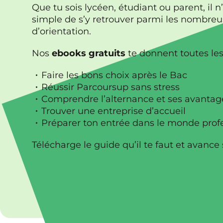
Que tu sois lycéen, étudiant ou parent, il n
simple de s’y retrouver parmi les nombreu
d’orientation.
Nos
ebooks gratuits
te donnent toutes les 
Faire les bons choix après le Bac
Réussir Parcoursup sans stress
Comprendre l’alternance et ses avantag
Trouver une entreprise d’accueil
Préparer ton entrée dans le monde prof
Télécharge le guide qu’il te faut et avance