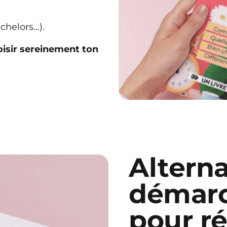
achelors…).
hoisir sereinement ton
Alterna
démarc
pour ré