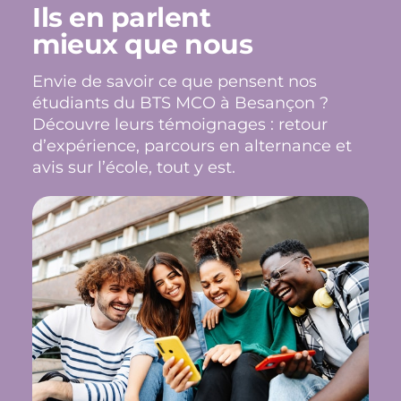
Ils en parlent
mieux que nous
Envie de savoir ce que pensent nos
étudiants du BTS MCO à Besançon ?
Découvre leurs témoignages : retour
d’expérience, parcours en alternance et
avis sur l’école, tout y est.