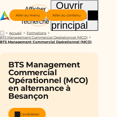
Ouvrir
Afficher
le menu
Groupe
la
Aller au menu
Aller au contenu
Alternance
recherche
principal
Accueil
Formations
...
BTS Management Commercial Opérationnel (MCO)
BTS Management Commercial Opérationnel (MCO)
BTS Management
Commercial
Opérationnel (MCO)
en alternance à
Besançon
Candidater